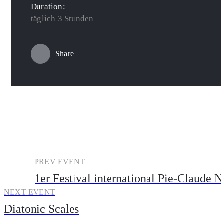
Duration:
täglich 3 Stunden
Share
PREV EVENT
1er Festival international Pie-Claude
NEXT EVENT
Diatonic Scales