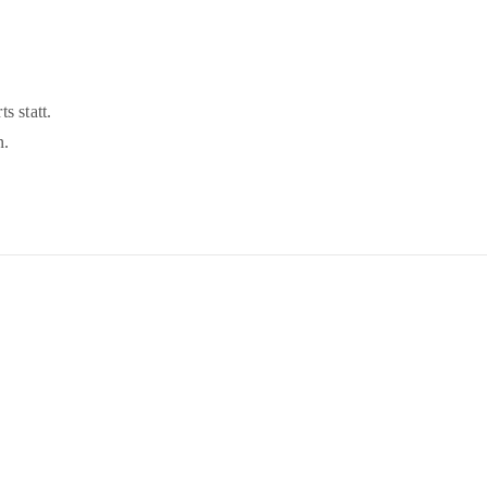
s statt.
n.