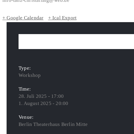
info-tanz-christaflaig@web.de
+ Google Calendar
+ Ical Export
Type:
Workshop
Time:
28. Juli 2025 - 17:00
1. August 2025 - 20:00
Venue:
Berlin Theaterhaus Berlin Mitte