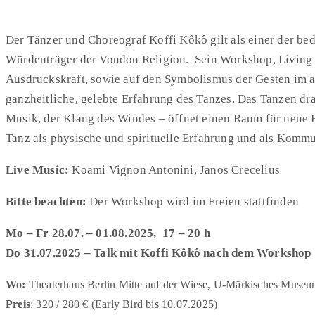
Der Tänzer und Choreograf Koffi Kôkô gilt als einer der be
Würdenträger der Voudou Religion. Sein Workshop, Living t
Ausdruckskraft, sowie auf den Symbolismus der Gesten im a
ganzheitliche, gelebte Erfahrung des Tanzes. Das Tanzen dr
Musik, der Klang des Windes – öffnet einen Raum für neue 
Tanz als physische und spirituelle Erfahrung und als Kommuni
Live Music:
Koami Vignon Antonini, Janos Crecelius
Bitte beachten:
Der Workshop wird im Freien stattfinden
Mo – Fr 28.07. – 01.08.2025,
17 – 20 h
Do 31.07.2025 – Talk mit Koffi Kôkô
nach dem Workshop
Wo:
Theaterhaus Berlin Mitte auf der Wiese, U-Märkisches Muse
Preis
: 320 / 280 € (Early Bird bis 10.07.2025)